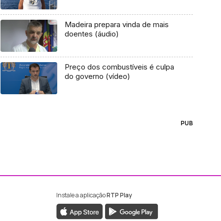
Madeira prepara vinda de mais
doentes (áudio)
Preço dos combustíveis é culpa
do governo (vídeo)
PUB
Instale a aplicação
RTP Play
ebook da RTP Madeira
nstagram da RTP Madeira