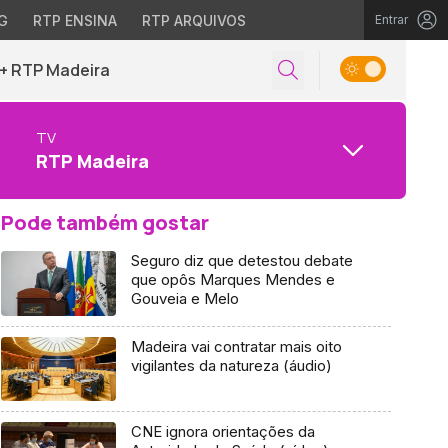
G
RTP ENSINA
RTP ARQUIVOS
Entrar
+ RTP Madeira
TV
RTP Madeira
Pode também gostar
Seguro diz que detestou debate
que opôs Marques Mendes e
Gouveia e Melo
Madeira vai contratar mais oito
vigilantes da natureza (áudio)
CNE ignora orientações da