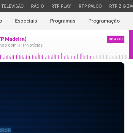
TELEVISÃO
RÁDIO
RTP PLAY
RTP PALCO
RTP ZIG ZA
o
Especiais
Programas
Programação
TP Madeira)
NO AR
neo com RTP Notícias
RROR