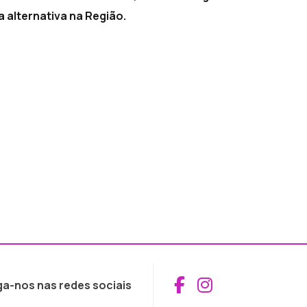
a alternativa na Região.
Aceder ao Fac
Aceder ao I
ga-nos nas redes sociais