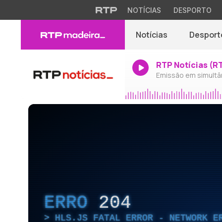
NOTÍCIAS
DESPORTO
Notícias
Desport
RTP Notícias (R
Emissão em simultâ
ERRO
204
HLS.JS FATAL ERROR - NETWORK E