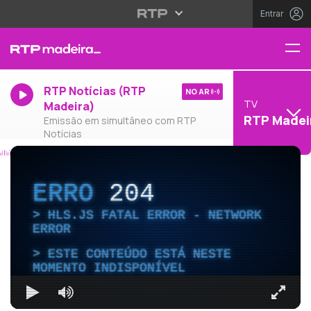
Entrar
RTP Notícias (RTP
NO AR
TV
Madeira)
RTP Madei
Emissão em simultâneo com RTP
Notícias
ERRO
204
HLS.JS FATAL ERROR - NETWORK
ERROR
ESTE CONTEÚDO ESTÁ NESTE
MOMENTO INDISPONÍVEL