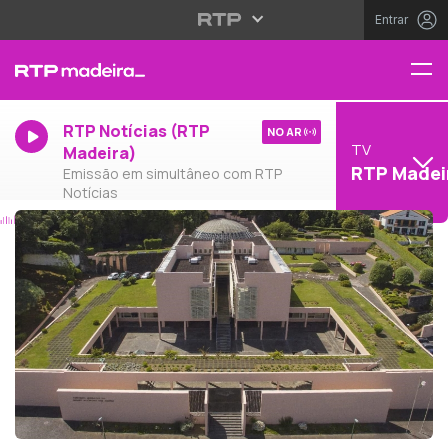
Entrar
RTP Notícias (RTP
NO AR
TV
Madeira)
RTP Madei
Emissão em simultâneo com RTP
Notícias