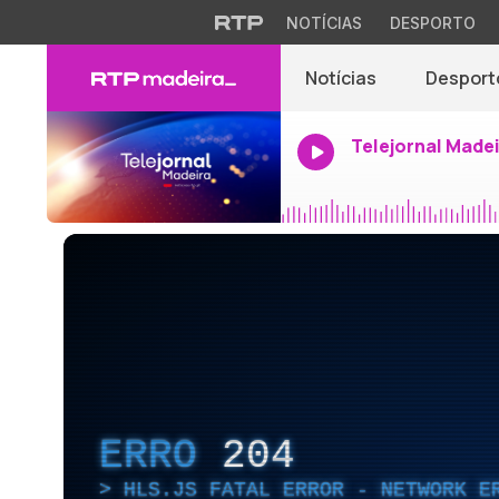
NOTÍCIAS
DESPORTO
Notícias
Desport
Telejornal Made
ERRO
204
HLS.JS FATAL ERROR - NETWORK E