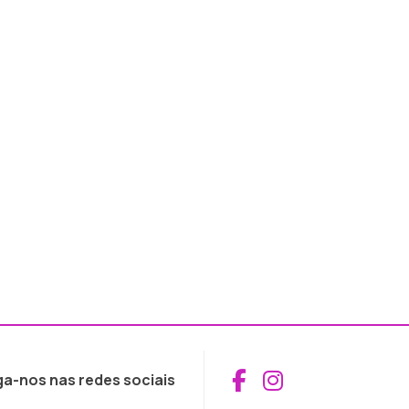
Aceder ao Fac
Aceder ao I
ga-nos nas redes sociais