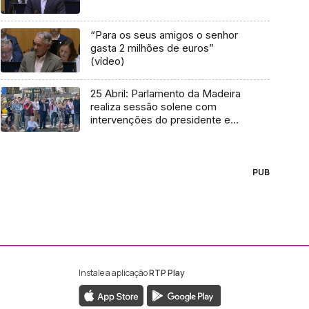
“Para os seus amigos o senhor
gasta 2 milhões de euros”
(vídeo)
25 Abril: Parlamento da Madeira
realiza sessão solene com
intervenções do presidente e
dos partidos
PUB
Instale a aplicação
RTP Play
ebook da RTP Madeira
nstagram da RTP Madeira