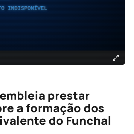
TO INDISPONÍVEL
sembleia prestar
re a formação dos
livalente do Funchal