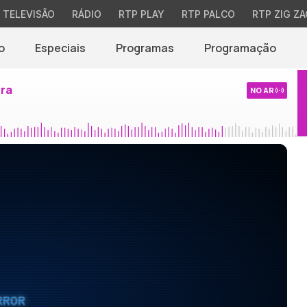
TELEVISÃO
RÁDIO
RTP PLAY
RTP PALCO
RTP ZIG ZA
o
Especiais
Programas
Programação
ira
NO AR
RROR