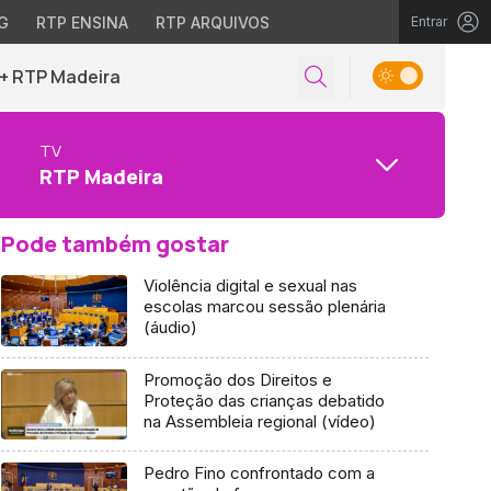
G
RTP ENSINA
RTP ARQUIVOS
Entrar
+ RTP Madeira
TV
RTP Madeira
Pode também gostar
Violência digital e sexual nas
escolas marcou sessão plenária
(áudio)
Promoção dos Direitos e
Proteção das crianças debatido
na Assembleia regional (vídeo)
Pedro Fino confrontado com a