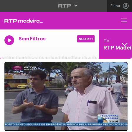
Entrar
Sem Filtros
NO AR
TV
RTP Madei