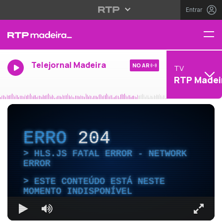
Entrar
Telejornal Madeira
NO AR
TV
RTP Madei
ERRO
204
HLS.JS FATAL ERROR - NETWORK
ERROR
ESTE CONTEÚDO ESTÁ NESTE
MOMENTO INDISPONÍVEL