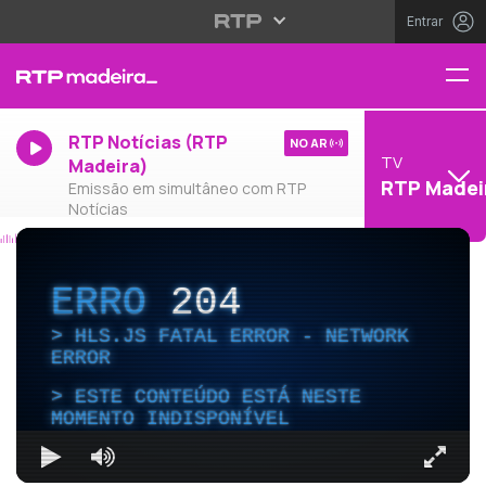
Entrar
RTP Notícias (RTP
NO AR
TV
Madeira)
RTP Madei
Emissão em simultâneo com RTP
Notícias
ERRO
204
HLS.JS FATAL ERROR - NETWORK
ERROR
ESTE CONTEÚDO ESTÁ NESTE
MOMENTO INDISPONÍVEL