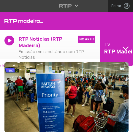
Entrar
RTP Notícias (RTP
NO AR
TV
Madeira)
RTP Madei
Emissão em simultâneo com RTP
Notícias