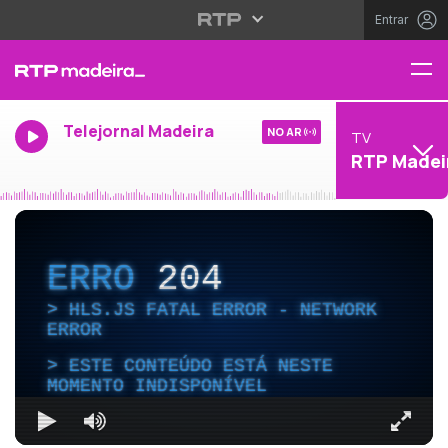
Entrar
Telejornal Madeira
NO AR
TV
RTP Madei
ERRO
204
HLS.JS FATAL ERROR - NETWORK
ERROR
ESTE CONTEÚDO ESTÁ NESTE
MOMENTO INDISPONÍVEL