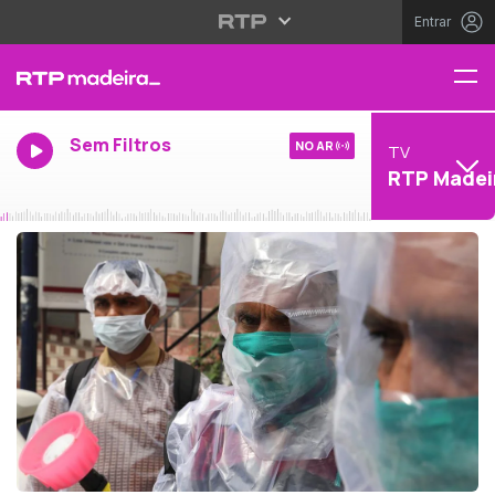
Entrar
Sem Filtros
NO AR
TV
RTP Madei