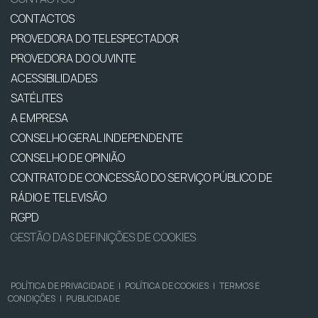
CONTACTOS
PROVEDORA DO TELESPECTADOR
PROVEDORA DO OUVINTE
ACESSIBILIDADES
SATÉLITES
A EMPRESA
CONSELHO GERAL INDEPENDENTE
CONSELHO DE OPINIÃO
CONTRATO DE CONCESSÃO DO SERVIÇO PÚBLICO DE
RÁDIO E TELEVISÃO
RGPD
GESTÃO DAS DEFINIÇÕES DE COOKIES
POLÍTICA DE PRIVACIDADE
|
POLÍTICA DE COOKIES
|
TERMOS E
CONDIÇÕES
|
PUBLICIDADE