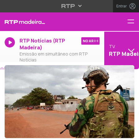
Entrar
RTP Notícias (RTP
NO AR
TV
Madeira)
RTP Madei
Emissão em simultâneo com RTP
Notícias