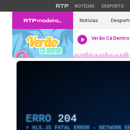
NOTÍCIAS
DESPORTO
Notícias
Desport
Verão Cá Dentro
ERRO
204
HLS.JS FATAL ERROR - NETWORK E