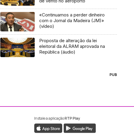
de vento no aeroporto
«Continuamos a perder dinheiro
com o Jornal da Madeira (JM)»
(vídeo)
Proposta de alteração da lei
eleitoral da ALRAM aprovada na
República (áudio)
PUB
Instale a aplicação
RTP Play
ebook da RTP Madeira
nstagram da RTP Madeira