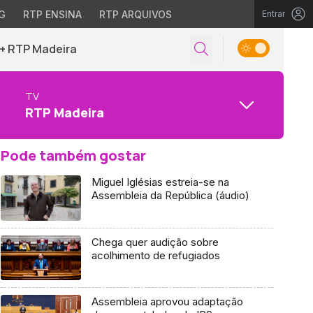
G
RTP ENSINA
RTP ARQUIVOS
Entrar
+ RTP Madeira
TV
RTP Madeira
Pode também gostar
Miguel Iglésias estreia-se na
Assembleia da República (áudio)
Chega quer audição sobre
acolhimento de refugiados
Assembleia aprovou adaptação