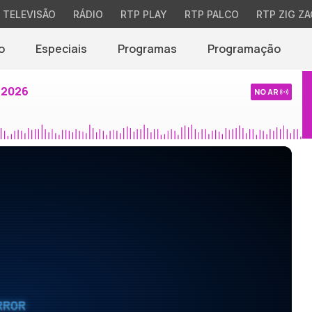
TELEVISÃO
RÁDIO
RTP PLAY
RTP PALCO
RTP ZIG ZA
o
Especiais
Programas
Programação
 2026
NO AR
RROR