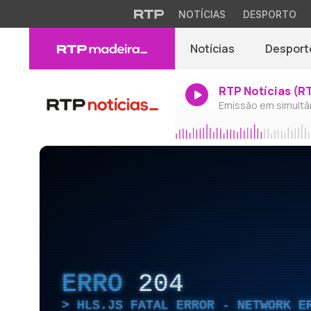
NOTÍCIAS
DESPORTO
Notícias
Desport
RTP Notícias (R
Emissão em simultâ
ERRO
204
HLS.JS FATAL ERROR - NETWORK E