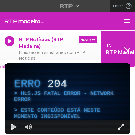
Entrar
RTP Notícias (RTP
NO AR
TV
Madeira)
RTP Madei
Emissão em simultâneo com RTP
Notícias
ERRO
204
HLS.JS FATAL ERROR - NETWORK
ERROR
ESTE CONTEÚDO ESTÁ NESTE
MOMENTO INDISPONÍVEL