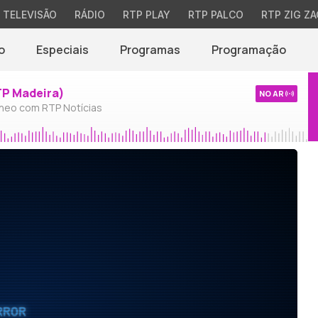
TELEVISÃO
RÁDIO
RTP PLAY
RTP PALCO
RTP ZIG ZA
o
Especiais
Programas
Programação
TP Madeira)
NO AR
neo com RTP Notícias
RROR