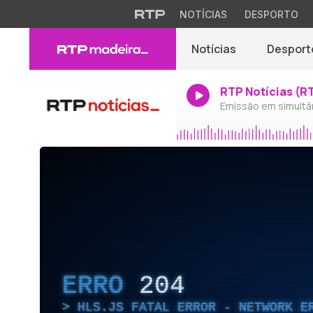
NOTÍCIAS
DESPORTO
Notícias
Desport
RTP Notícias (R
Emissão em simultâ
ERRO
204
HLS.JS FATAL ERROR - NETWORK E