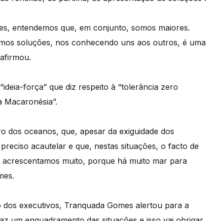
ares, entendemos que, em conjunto, somos maiores.
rmos soluções, nos conhecendo uns aos outros, é uma
 afirmou.
deia-força” que diz respeito à “tolerância zero
da Macaronésia”.
o dos oceanos, que, apesar da exiguidade dos
preciso acautelar e que, nestas situações, o facto de
 acrescentamos muito, porque há muito mar para
mes.
o dos executivos, Tranquada Gomes alertou para a
az um enquadramento das situações e isso vai obrigar