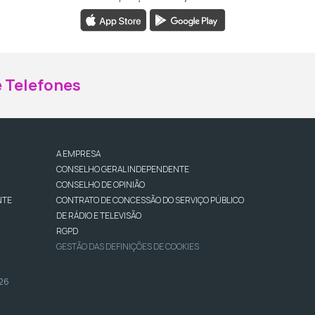
ebook da RTP Madeira
nstagram da RTP Madeira
 Telefones
A EMPRESA
CONSELHO GERAL INDEPENDENTE
CONSELHO DE OPINIÃO
NTE
CONTRATO DE CONCESSÃO DO SERVIÇO PÚBLICO
DE RÁDIO E TELEVISÃO
RGPD
GESTÃO DAS DEFINIÇÕES DE COOKIES
026