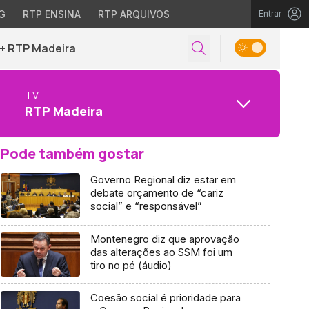
G
RTP ENSINA
RTP ARQUIVOS
Entrar
+ RTP Madeira
TV
RTP Madeira
Pode também gostar
Governo Regional diz estar em
debate orçamento de “cariz
social” e “responsável”
Montenegro diz que aprovação
das alterações ao SSM foi um
tiro no pé (áudio)
Coesão social é prioridade para