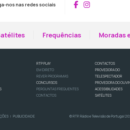
Aceder ao Fac
Aceder ao I
ga-nos nas redes sociais
atélites
Frequências
Moradas e
RTP PLAY
CONTACTOS
EM DIRETO
PROVEDORA DO
REVER PROGRAMAS
TELESPECTADOR
CONCURSOS
PROVEDORA DO OUVI
S
PERGUNTAS FREQUENTES
ACESSIBILIDADES
CONTACTOS
SATÉLITES
IÇÕES
PUBLICIDADE
© RTP, Rádio e Televisão de Portugal 2
|