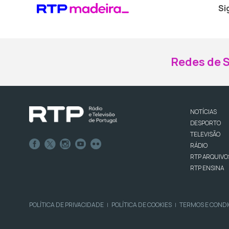
Si
Redes de S
NOTÍCIAS
DESPORTO
TELEVISÃO
RÁDIO
RTP ARQUIVO
RTP ENSINA
POLÍTICA DE PRIVACIDADE
POLÍTICA DE COOKIES
TERMOS E COND
|
|