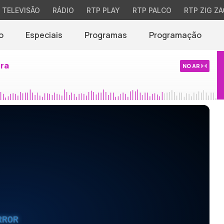
TELEVISÃO
RÁDIO
RTP PLAY
RTP PALCO
RTP ZIG ZA
o
Especiais
Programas
Programação
ira
NO AR
RROR