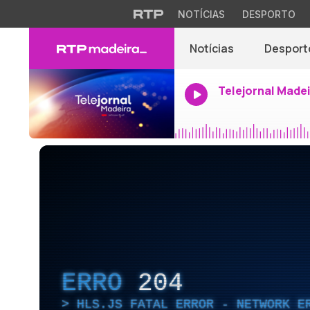
NOTÍCIAS
DESPORTO
Notícias
Desport
Telejornal Made
ERRO
204
HLS.JS FATAL ERROR - NETWORK E