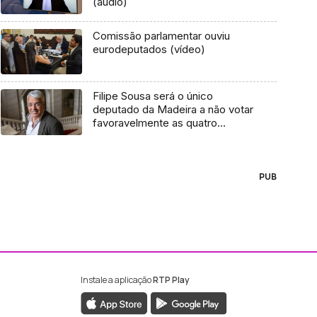
(áudio)
Comissão parlamentar ouviu
eurodeputados (vídeo)
Filipe Sousa será o único
deputado da Madeira a não votar
favoravelmente as quatro
propostas de alteração ao SSM
(áudio)
PUB
Instale a aplicação
RTP Play
ebook da RTP Madeira
nstagram da RTP Madeira