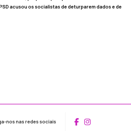
 PSD acusou os socialistas de deturparem dados e de
Aceder ao Fac
Aceder ao I
ga-nos nas redes sociais