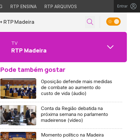
G
RTP ENSINA
RTP ARQUIVOS
Entrar
+ RTP Madeira
TV
RTP Madeira
Pode também gostar
Oposição defende mais medidas
de combate ao aumento do
custo de vida (áudio)
Conta da Região debatida na
próxima semana no parlamento
madeirense (vídeo)
Momento político na Madeira