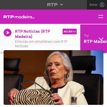
Entrar
RTP Notícias (RTP
NO AR
TV
Madeira)
RTP Madei
Emissão em simultâneo com RTP
Notícias