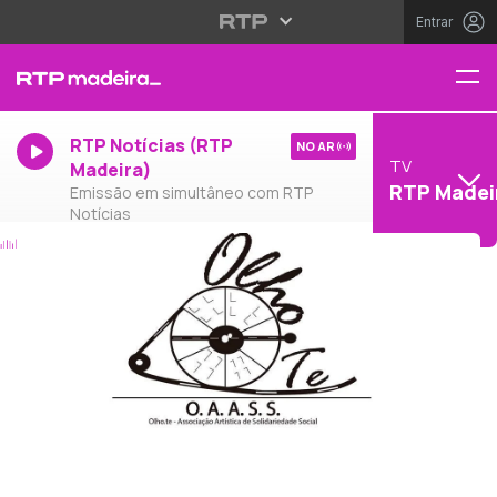
Entrar
RTP Notícias (RTP
NO AR
TV
Madeira)
RTP Madei
Emissão em simultâneo com RTP
Notícias