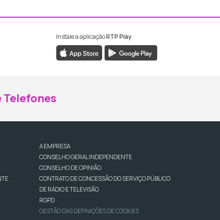
Instale a aplicação
RTP Play
ebook da RTP Madeira
nstagram da RTP Madeira
 Telefones
A EMPRESA
CONSELHO GERAL INDEPENDENTE
CONSELHO DE OPINIÃO
NTE
CONTRATO DE CONCESSÃO DO SERVIÇO PÚBLICO
DE RÁDIO E TELEVISÃO
RGPD
GESTÃO DAS DEFINIÇÕES DE COOKIES