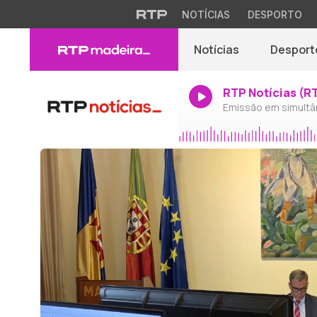
NOTÍCIAS
DESPORTO
Notícias
Desport
RTP Notícias (R
Emissão em simultâ