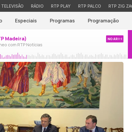
TELEVISÃO
RÁDIO
RTP PLAY
RTP PALCO
RTP ZIG ZA
o
Especiais
Programas
Programação
TP Madeira)
NO AR
neo com RTP Notícias