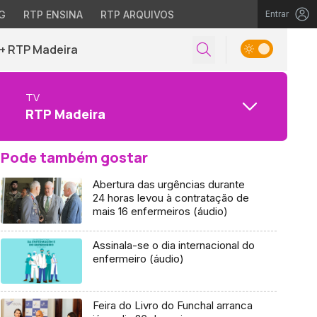
G
RTP ENSINA
RTP ARQUIVOS
Entrar
+ RTP Madeira
TV
RTP Madeira
Pode também gostar
Abertura das urgências durante
24 horas levou à contratação de
mais 16 enfermeiros (áudio)
Assinala-se o dia internacional do
enfermeiro (áudio)
Feira do Livro do Funchal arranca