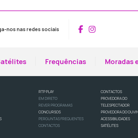
Aceder ao Fac
Aceder ao I
ga-nos nas redes sociais
atélites
Frequências
Moradas e
RTP PLAY
CONTACTOS
EM DIRETO
PROVEDORA DO
REVER PROGRAMAS
TELESPECTADOR
CONCURSOS
PROVEDORA DO OUVI
S
PERGUNTAS FREQUENTES
ACESSIBILIDADES
CONTACTOS
SATÉLITES