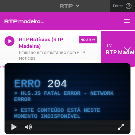
Entrar
RTP Notícias (RTP
NO AR
TV
Madeira)
RTP Madei
Emissão em simultâneo com RTP
Notícias
ERRO
204
HLS.JS FATAL ERROR - NETWORK
ERROR
ESTE CONTEÚDO ESTÁ NESTE
MOMENTO INDISPONÍVEL