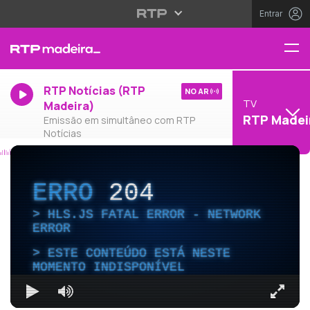
Entrar
RTP Notícias (RTP
NO AR
TV
Madeira)
RTP Madei
Emissão em simultâneo com RTP
Notícias
ERRO
204
HLS.JS FATAL ERROR - NETWORK
ERROR
ESTE CONTEÚDO ESTÁ NESTE
MOMENTO INDISPONÍVEL