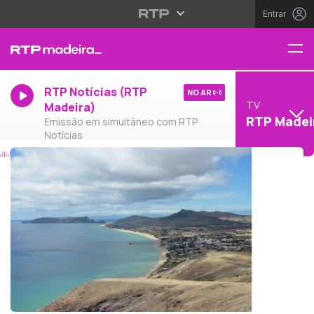
Entrar
RTP Notícias (RTP
NO AR
TV
Madeira)
RTP Madei
Emissão em simultâneo com RTP
Notícias