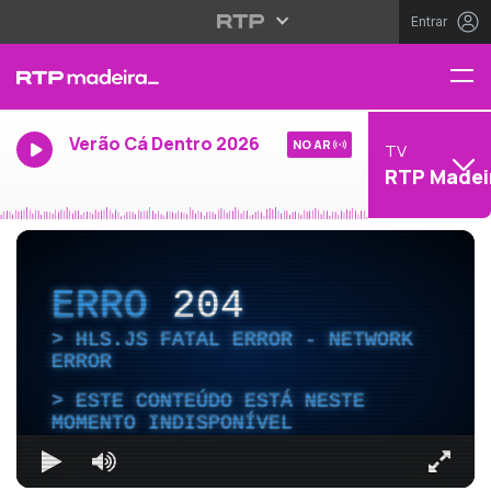
Entrar
Verão Cá Dentro 2026
NO AR
TV
RTP Madei
ERRO
204
HLS.JS FATAL ERROR - NETWORK
ERROR
ESTE CONTEÚDO ESTÁ NESTE
MOMENTO INDISPONÍVEL