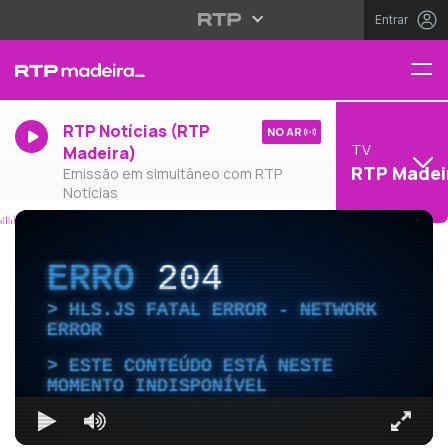
Entrar
RTP Notícias (RTP
NO AR
TV
Madeira)
RTP Madei
Emissão em simultâneo com RTP
Notícias
ERRO
204
HLS.JS FATAL ERROR - NETWORK
ERROR
ESTE CONTEÚDO ESTÁ NESTE
MOMENTO INDISPONÍVEL