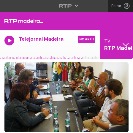
Entrar
Telejornal Madeira
NO AR
TV
RTP Madei