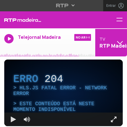
Entrar
Telejornal Madeira
NO AR
TV
RTP Madei
ERRO
204
HLS.JS FATAL ERROR - NETWORK
ERROR
ESTE CONTEÚDO ESTÁ NESTE
MOMENTO INDISPONÍVEL