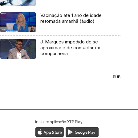
Vacinação até 1 ano de idade
retomada amanhã (áudio)
J. Marques impedido de se
aproximar e de contactar ex-
companheira
PUB
Instale a aplicação
RTP Play
ebook da RTP Madeira
nstagram da RTP Madeira