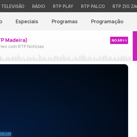
TELEVISÃO
RÁDIO
RTP PLAY
RTP PALCO
RTP ZIG ZA
o
Especiais
Programas
Programação
TP Madeira)
NO AR
neo com RTP Notícias
RROR