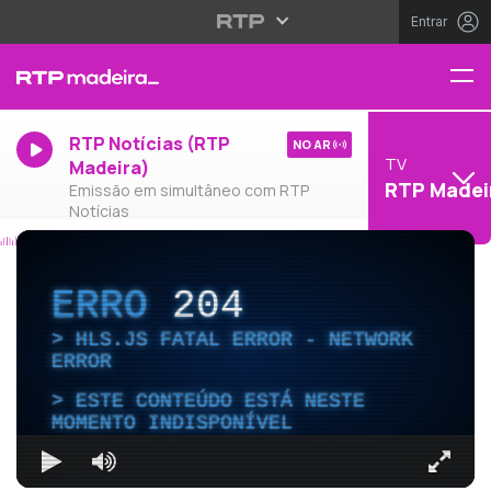
Entrar
RTP Notícias (RTP
NO AR
TV
Madeira)
RTP Madei
Emissão em simultâneo com RTP
Notícias
ERRO
204
HLS.JS FATAL ERROR - NETWORK
ERROR
ESTE CONTEÚDO ESTÁ NESTE
MOMENTO INDISPONÍVEL