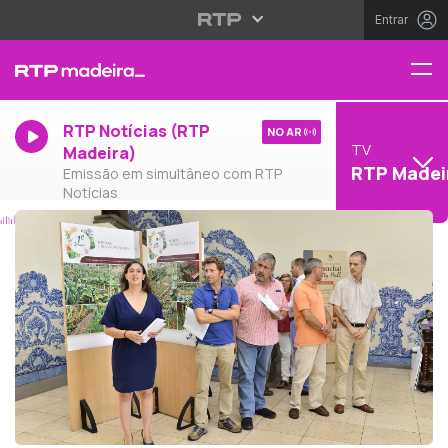
Entrar
RTP Notícias (RTP
NO AR
TV
Madeira)
RTP Madei
Emissão em simultâneo com RTP
Notícias