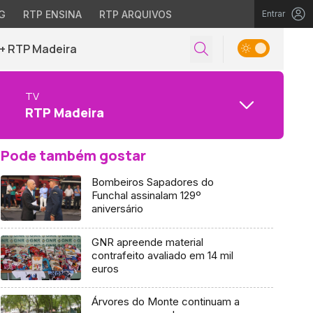
G
RTP ENSINA
RTP ARQUIVOS
Entrar
+ RTP Madeira
TV
RTP Madeira
Pode também gostar
Bombeiros Sapadores do
Funchal assinalam 129º
aniversário
GNR apreende material
contrafeito avaliado em 14 mil
euros
Árvores do Monte continuam a