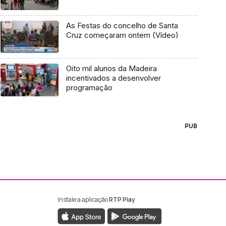
As Festas do concelho de Santa
Cruz começaram ontem (Vídeo)
Oito mil alunos da Madeira
incentivados a desenvolver
programação
PUB
Instale a aplicação
RTP Play
ebook da RTP Madeira
nstagram da RTP Madeira