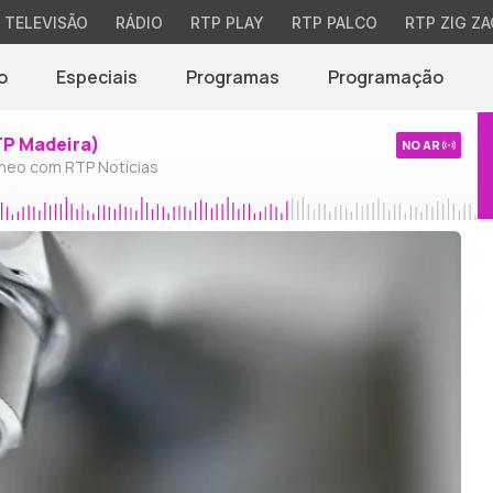
TELEVISÃO
RÁDIO
RTP PLAY
RTP PALCO
RTP ZIG ZA
o
Especiais
Programas
Programação
TP Madeira)
NO AR
neo com RTP Notícias