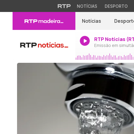
NOTÍCIAS
DESPORTO
Notícias
Desport
RTP Notícias (R
Emissão em simultâ