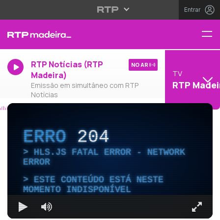
Entrar
RTP Notícias (RTP
NO AR
TV
Madeira)
RTP Madei
Emissão em simultâneo com RTP
Notícias
ERRO
204
HLS.JS FATAL ERROR - NETWORK
ERROR
ESTE CONTEÚDO ESTÁ NESTE
MOMENTO INDISPONÍVEL