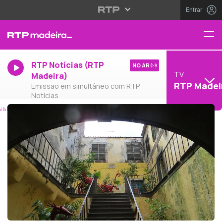
Entrar
RTP Notícias (RTP
NO AR
TV
Madeira)
RTP Madei
Emissão em simultâneo com RTP
Notícias