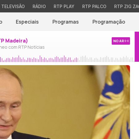
TELEVISÃO
RÁDIO
RTP PLAY
RTP PALCO
RTP ZIG ZA
o
Especiais
Programas
Programação
TP Madeira)
NO AR
neo com RTP Notícias