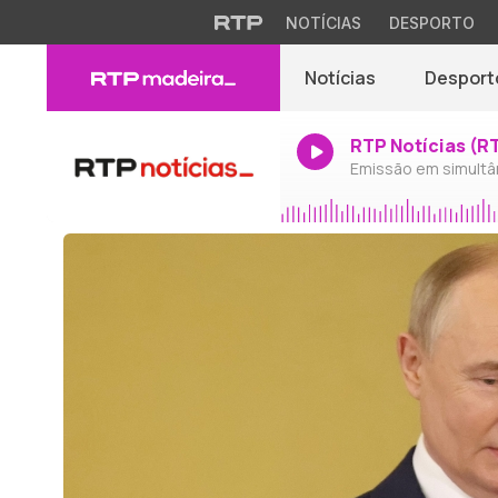
NOTÍCIAS
DESPORTO
Notícias
Desport
RTP Notícias (R
Emissão em simultâ