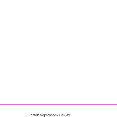
Instale a aplicação
RTP Play