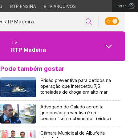
G
RTP ENSINA
RTP ARQUIVOS
Entrar
+ RTP Madeira
TV
RTP Madeira
Pode também gostar
Prisão preventiva para detidos na
operação que intercetou 7,5
toneladas de droga em alto mar
Advogado de Calado acredita
que prisão preventiva é um
cenário “sem cabimento” (vídeo)
Câmara Municipal de Albufeira