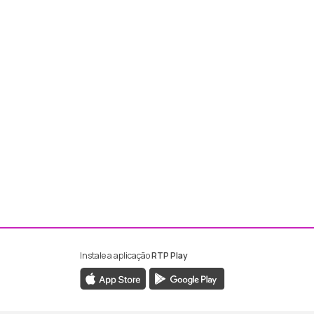
Instale a aplicação
RTP Play
ebook da RTP Madeira
nstagram da RTP Madeira