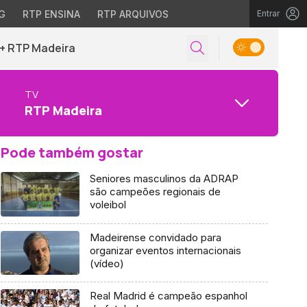
G
RTP ENSINA
RTP ARQUIVOS
Entrar
+ RTP Madeira
TV
RTP Madeira
Pode também gostar
Seniores masculinos da ADRAP
são campeões regionais de
voleibol
Madeirense convidado para
organizar eventos internacionais
(vídeo)
Real Madrid é campeão espanhol