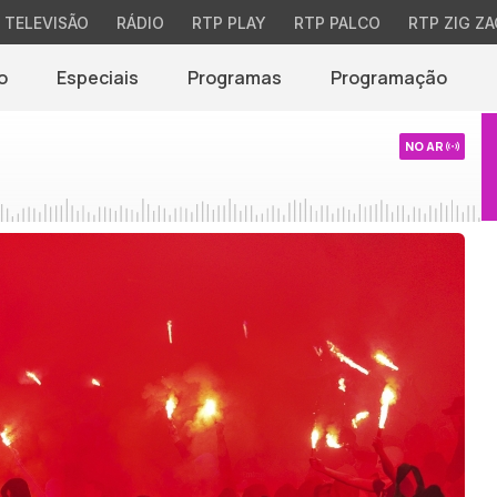
TELEVISÃO
RÁDIO
RTP PLAY
RTP PALCO
RTP ZIG ZA
o
Especiais
Programas
Programação
NO AR