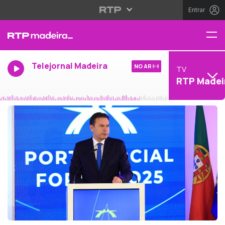
Entrar
Telejornal Madeira
NO AR
TV
RTP Madei