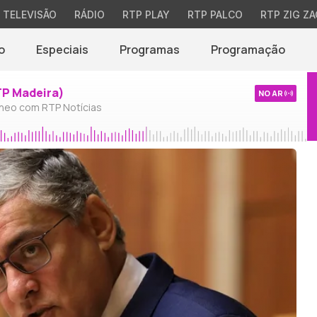
TELEVISÃO
RÁDIO
RTP PLAY
RTP PALCO
RTP ZIG ZA
o
Especiais
Programas
Programação
TP Madeira)
NO AR
neo com RTP Notícias