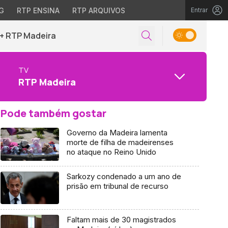
G
RTP ENSINA
RTP ARQUIVOS
Entrar
+ RTP Madeira
TV
RTP Madeira
Pode também gostar
Governo da Madeira lamenta
morte de filha de madeirenses
no ataque no Reino Unido
Sarkozy condenado a um ano de
prisão em tribunal de recurso
Faltam mais de 30 magistrados