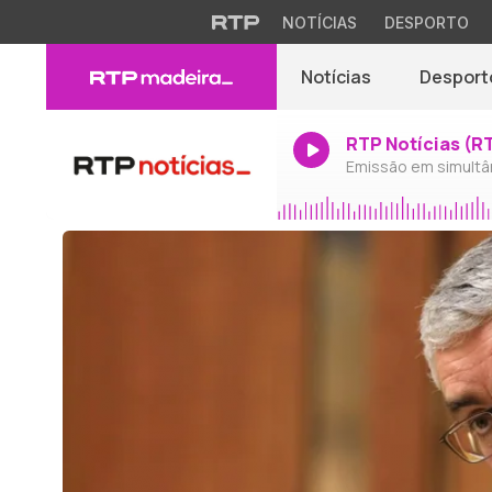
NOTÍCIAS
DESPORTO
Notícias
Desport
RTP Notícias (R
Emissão em simultâ