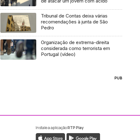
de atacar um jovem com ácido
Tribunal de Contas deixa várias
recomendações à junta de São
Pedro
Organização de extrema-direita
considerada como terrorista em
Portugal (vídeo)
PUB
Instale a aplicação
RTP Play
ebook da RTP Madeira
nstagram da RTP Madeira