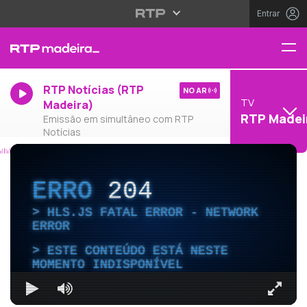
Entrar
RTP Notícias (RTP
NO AR
TV
Madeira)
RTP Madei
Emissão em simultâneo com RTP
Notícias
ERRO
204
HLS.JS FATAL ERROR - NETWORK
ERROR
ESTE CONTEÚDO ESTÁ NESTE
MOMENTO INDISPONÍVEL