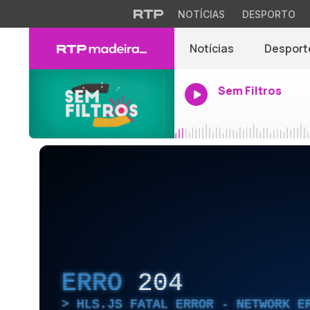
NOTÍCIAS
DESPORTO
Notícias
Desport
Sem Filtros
ERRO
204
HLS.JS FATAL ERROR - NETWORK E