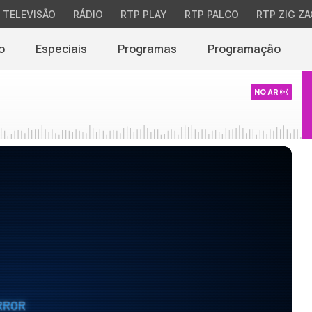
TELEVISÃO
RÁDIO
RTP PLAY
RTP PALCO
RTP ZIG ZA
o
Especiais
Programas
Programação
NO AR
RROR