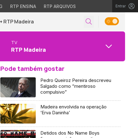
G
RTP ENSINA
RTP ARQUIVOS
Entrar
+ RTP Madeira
TV
RTP Madeira
Pode também gostar
Pedro Queiroz Pereira descreveu
Salgado como “mentiroso
compulsivo”
Madeira envolvida na operação
‘Erva Daninha’
Detidos dos No Name Boys