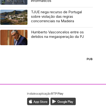
informáticos
TJUE nega recurso de Portugal
sobre violação das regras
concorrenciais na Madeira
Humberto Vasconcelos entre os
detidos na megaoperação da PJ
PUB
Instale a aplicação
RTP Play
ebook da RTP Madeira
nstagram da RTP Madeira