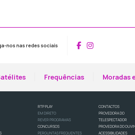
Aceder ao Fac
Aceder ao I
ga-nos nas redes sociais
atélites
Frequências
Moradas e
RTP PLAY
CONTACTOS
EM DIRETO
PROVEDORA DO
REVER PROGRAMAS
TELESPECTADOR
CONCURSOS
PROVEDORA DO OUVI
S
PERGUNTAS FREQUENTES
ACESSIBILIDADES