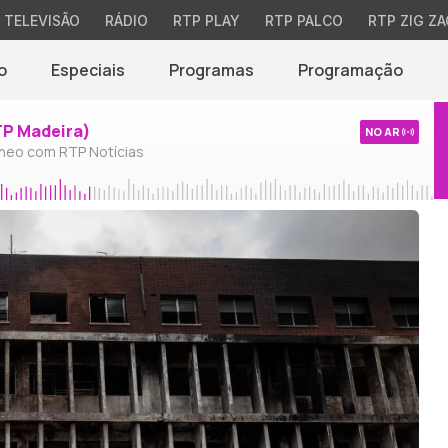
TELEVISÃO
RÁDIO
RTP PLAY
RTP PALCO
RTP ZIG ZA
o
Especiais
Programas
Programação
TP Madeira)
NO AR
neo com RTP Notícias