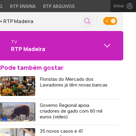
G
RTP ENSINA
RTP ARQUIVOS
Entrar
+ RTP Madeira
TV
RTP Madeira
Pode também gostar
Floristas do Mercado dos
Lavradores já têm novas bancas
Governo Regional apoia
criadores de gado com 60 mil
euros (vídeo)
35 novos casos e 41