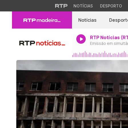
NOTÍCIAS
DESPORTO
Notícias
Desport
RTP Notícias (R
Emissão em simultâ