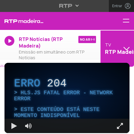
Entrar
RTP Notícias (RTP
NO AR
TV
Madeira)
RTP Madei
Emissão em simultâneo com RTP
Notícias
ERRO
204
HLS.JS FATAL ERROR - NETWORK
ERROR
ESTE CONTEÚDO ESTÁ NESTE
MOMENTO INDISPONÍVEL