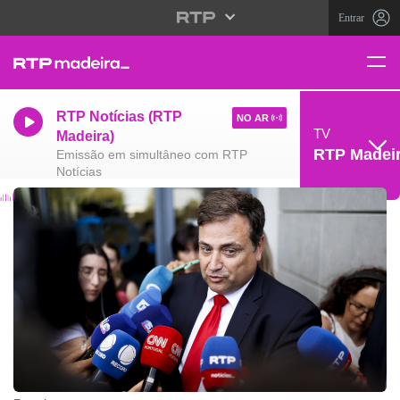
Entrar
RTP Notícias (RTP
NO AR
TV
Madeira)
RTP Madei
Emissão em simultâneo com RTP
Notícias