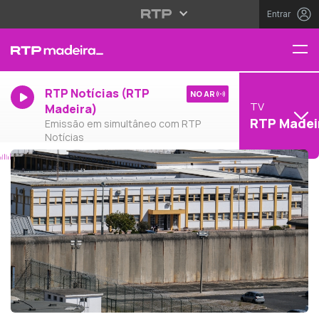
Entrar
RTP Notícias (RTP
NO AR
TV
Madeira)
RTP Madei
Emissão em simultâneo com RTP
Notícias