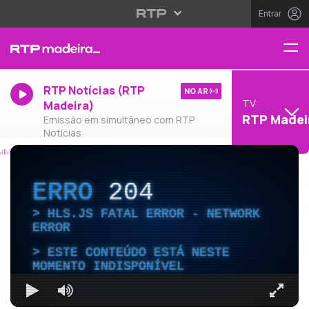
Entrar
RTP Notícias (RTP
NO AR
TV
Madeira)
RTP Madei
Emissão em simultâneo com RTP
Notícias
ERRO
204
HLS.JS FATAL ERROR - NETWORK
ERROR
ESTE CONTEÚDO ESTÁ NESTE
MOMENTO INDISPONÍVEL