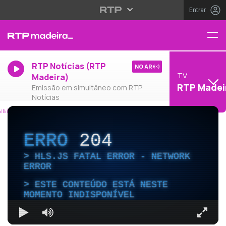
Entrar
RTP Notícias (RTP
NO AR
TV
Madeira)
RTP Madei
Emissão em simultâneo com RTP
Notícias
ERRO
204
HLS.JS FATAL ERROR - NETWORK
ERROR
ESTE CONTEÚDO ESTÁ NESTE
MOMENTO INDISPONÍVEL