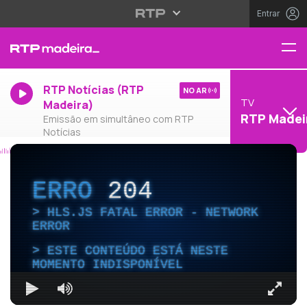
Entrar
RTP Notícias (RTP
NO AR
TV
Madeira)
RTP Madei
Emissão em simultâneo com RTP
Notícias
ERRO
204
HLS.JS FATAL ERROR - NETWORK
ERROR
ESTE CONTEÚDO ESTÁ NESTE
MOMENTO INDISPONÍVEL