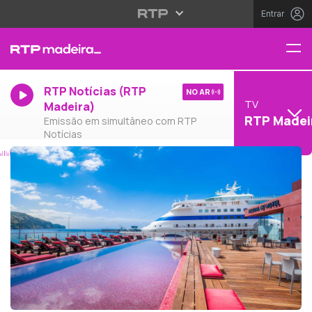
Entrar
RTP Notícias (RTP
NO AR
TV
Madeira)
RTP Madei
Emissão em simultâneo com RTP
Notícias