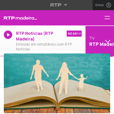
Entrar
RTP Notícias (RTP
NO AR
TV
Madeira)
RTP Madei
Emissão em simultâneo com RTP
Notícias