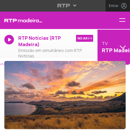
Entrar
RTP Notícias (RTP
NO AR
TV
Madeira)
RTP Madei
Emissão em simultâneo com RTP
Notícias