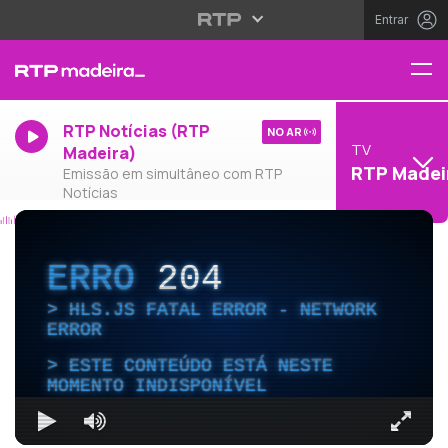
Entrar
RTP Notícias (RTP
NO AR
TV
Madeira)
RTP Madei
Emissão em simultâneo com RTP
Notícias
ERRO
204
HLS.JS FATAL ERROR - NETWORK
ERROR
ESTE CONTEÚDO ESTÁ NESTE
MOMENTO INDISPONÍVEL