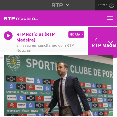
Entrar
RTP Notícias (RTP
NO AR
TV
Madeira)
RTP Madei
Emissão em simultâneo com RTP
Notícias